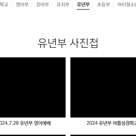
회학교
영아부
유아부
유치부
유년부
초등부
하이청소
유년부 사진첩
Views
Views
024.7.28 유년부 영어예배
2024 유년부 여름성경학