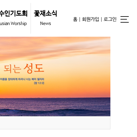
수인기도회
꽃재소식
홈
|
회원가입
|
로그인
usian Worship
News