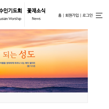
수인기도회
꽃재소식
홈
|
회원가입
|
로그인
usian Worship
News