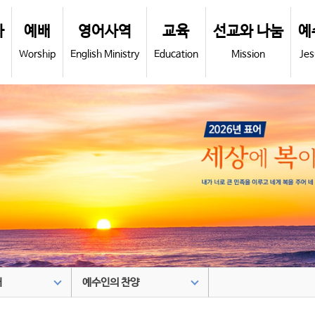
사
예배
영어사역
교육
선교와 나눔
예
Worship
English Ministry
Education
Mission
Jes
어
예수인의 찬양