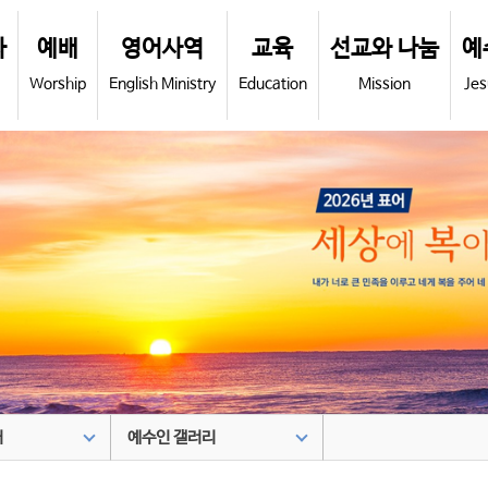
사
예배
영어사역
교육
선교와 나눔
예
Worship
English Ministry
Education
Mission
Jes
어
예수인 갤러리