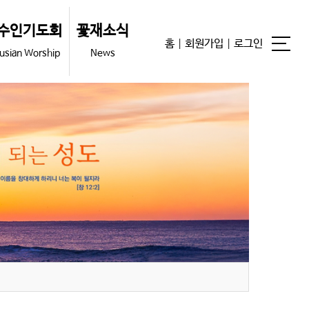
수인기도회
꽃재소식
홈
|
회원가입
|
로그인
usian Worship
News