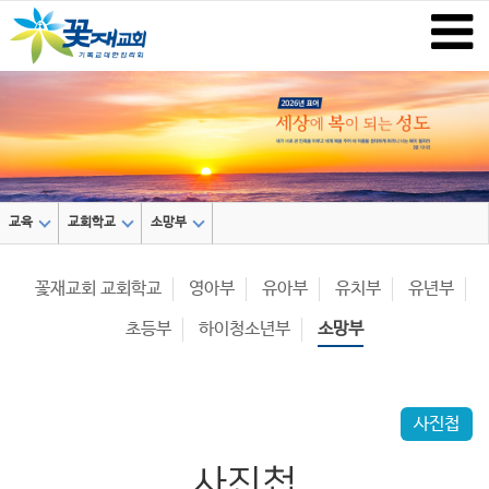
교육
교회학교
소망부
꽃재교회 교회학교
영아부
유아부
유치부
유년부
초등부
하이청소년부
소망부
사진첩
사진첩