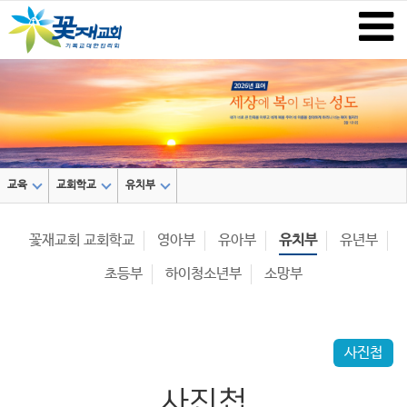
교육
교회학교
유치부
꽃재교회 교회학교
영아부
유아부
유치부
유년부
초등부
하이청소년부
소망부
사진첩
사진첩